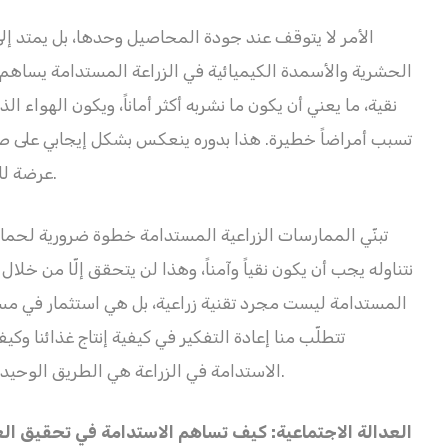
الأمر لا يتوقف عند جودة المحاصيل وحدها، بل يمتد إلى
الحشرية والأسمدة الكيميائية في الزراعة المستدامة يساهم ب
نقية، ما يعني أن يكون ما نشربه أكثر أماناً، ويكون الهواء ا
تسبب أمراضاً خطيرة. هذا بدوره ينعكس بشكل إيجابي على صحة
عرضة للأمراض المزمنة التي ترتبط بتلوث الهواء والمياه.
تبنّي الممارسات الزراعية المستدامة خطوة ضرورية لحماي
نتناوله يجب أن يكون نقياً وآمناً، وهذا لن يتحقق إلّا من خلال 
المستدامة ليست مجرد تقنية زراعية، بل هي استثمار في مست
تتطلّب منا إعادة التفكير في كيفية إنتاج غذائنا وكيف
الاستدامة في الزراعة هي الطريق الوحيد لضمان غذاء آمن، بيئة صحية، ومستقبل مشرق.
العدالة الاجتماعية: كيف تساهم الاستدامة في تحقيق الع