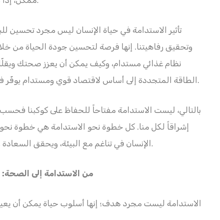
تأثير الاستدامة في حياة الإنسان ليس مجرد تحسين للبي
وتحقيق رفاهيتنا. إنها فرصة لتحسين جودة الحياة من خلال تب
نظام غذائي مستدام، وكيف يمكن أن يعزز صحتك ويقلّل
الطاقة المتجددة إلى أساس لاقتصاد قوي ومستدام يوفّر فرص عمل جديدة ويعزز من استقرار المجتمعات.
بالتالي، ليست الاستدامة مفتاحاً للحفاظ على كوكبنا فحسب،
إشراقاً لكل منا. كل خطوة نحو الاستدامة هي خطوة نحو
الإنسان في تناغم مع البيئة، ويحقق السعادة والرفاهية دون أن يمس بحقوق الأجيال المقبلة.
من الاستدامة إلى الصحة: كيف تساهم قراراتنا اليومية في تعزيز رفاهيتنا
الاستدامة ليست مجرد هدف؛ إنها أسلوب حياة يمكن أن يعيد