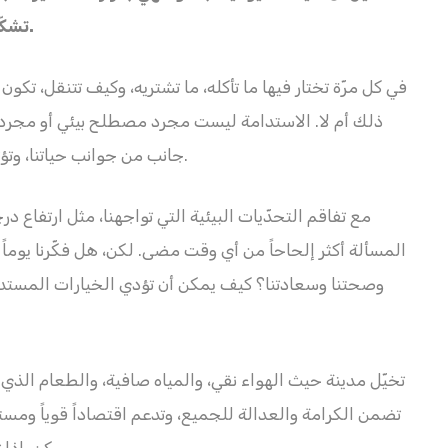
تشكّل الحجر الأساس لمستقبلنا على هذا الكوكب.
في كل مرّة تختار فيها ما تأكله، ما تشتريه، وكيف تتنقل، تك
ذلك أم لا. الاستدامة ليست مجرد مصطلح بيئي أو مجرد ن
جانب من جوانب حياتنا، وتؤثر بشكل عميق في صحتنا، ورفاهيتنا، ومستقبلنا.
مع تفاقم التحدّيات البيئية التي تواجهنا، مثل ارتفاع 
المسألة أكثر إلحاحاً من أي وقت مضى. لكن، هل فكّرنا يوماً ف
وصحتنا وسعادتنا؟ كيف يمكن أن تؤدي الخيارات المستدام
تخيّل مدينة حيث الهواء نقي، والمياه صافية، والطعام الذي
تضمن الكرامة والعدالة للجميع، وتدعم اقتصاداً قوياً ومست
ممكن، إذا تبنينا الاستدامة كجزء لا يتجزأ من حياتنا اليومية.