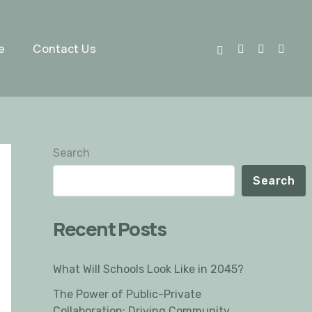
e
Contact Us
Search
Search
Recent Posts
What Will Schools Look Like in 2045?
The Power of Public-Private
Collaboration: Driving Community