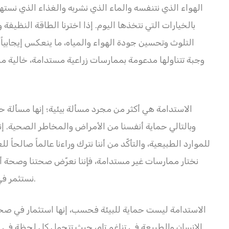
الهواء الذي نتنفسه والماء الذي نشربه والغذاء الذي نسته
بالخيارات التي نتخذها اليوم. إذا اخترنا الطاقة النظيفة 
التلوث وتحسين جودة الهواء والمياه، ما ينعكس إيجابياً
وجبة تتناولها مدعومة بممارسات زراعية مستدامة، خالية من ا
الاستدامة هي أكثر من مجرد مسألة بيئية؛ إنها مسألة ح
وبالتالي حماية أنفسنا من الأمراض والمخاطر الصحية. إنها
للموارد الطبيعية، والتأكّد من أننا نترك وراءنا عالماً صالحاً 
نختار ممارسات غير مستدامة، فإننا نعرّض صحتنا وصحة أحبا
نستثمر في مستقبل أكثر صحة وأماناً لنا ولأجيالنا القادمة.
الاستدامة ليست حماية للبيئة فحسب، إنها استثمار في صحتن
الإنسان والطبيعة في تناغم تام، حيث تتحول كل لحظة في حياتك إلى فرصة لعيش حياة أكثر صحة وسعادة.