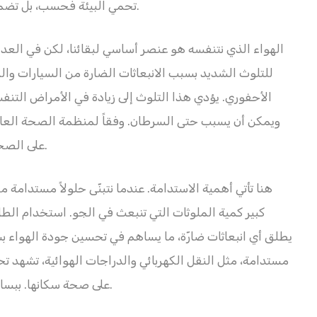
تحمي البيئة فحسب، بل تضمن أيضاً أن تكون المياه التي نشربها آمنة وصحية.
الهواء الذي نتنفسه هو عنصر أساسي لبقائنا، لكن في العدي
للتلوث الشديد بسبب الانبعاثات الضارة من السيارات وا
الأحفوري. يؤدي هذا التلوث إلى زيادة في الأمراض التنفس
ويمكن أن يسبب حتى السرطان. وفقاً لمنظمة الصحة العالمية
على الصحة، إذ يسبب ملايين الوفيات المبكرة في كل عام.
هنا تأتي أهمية الاستدامة. عندما نتبنّى حلولاً مستدامة
كبير كمية الملوثات التي تنبعث في الجو. استخدام الطا
يطلق أي انبعاثات ضارّة، ما يساهم في تحسين جودة الهواء 
مستدامة، مثل النقل الكهربائي والدراجات الهوائية، تشهد تحس
على صحة سكانها. ببساطة، الاستدامة تعني هواء أنقى وحياة أكثر صحة.