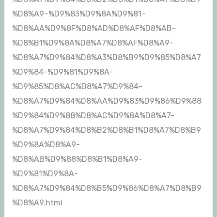
%D8%A9–%D9%83%D9%8A%D9%81-
%D8%AA%D9%8F%D8%AD%D8%AF%D8%AB-
%D8%B1%D9%8A%D8%A7%D8%AF%D8%A9-
%D8%A7%D9%84%D8%A3%D8%B9%D9%85%D8%A7
%D9%84-%D9%81%D9%8A-
%D9%85%D8%AC%D8%A7%D9%84-
%D8%A7%D9%84%D8%AA%D9%83%D9%86%D9%88
%D9%84%D9%88%D8%AC%D9%8A%D8%A7-
%D8%A7%D9%84%D8%B2%D8%B1%D8%A7%D8%B9
%D9%8A%D8%A9-
%D8%AB%D9%88%D8%B1%D8%A9-
%D9%81%D9%8A-
%D8%A7%D9%84%D8%B5%D9%86%D8%A7%D8%B9
%D8%A9.html