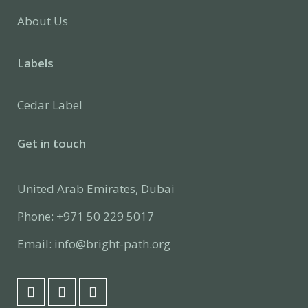
About Us
Labels
Cedar Label
Get in touch
United Arab Emirates, Dubai
Phone: +971 50 229 5017
Email: info@bright-path.org
F
L
I
a
i
n